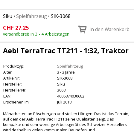
Siku
•
Spielfahrzeug
•
SIK-3068
CHF
27.25
In den Warenkorb
versandbereit in 3 - 4 Arbeitstagen
Aebi TerraTrac TT211 - 1:32, Traktor
Produkttyp:
Spielfahrzeug
Alter:
3 - 3 Jahre
ArtikelNr:
SIK-3068
Hersteller:
Siku
HerstellerNr:
3068
EAN:
4006874030682
Erschienen im:
Juli 2018
Mäharbeiten an Böschungen und steilen Hängen: Das ist das Terrain,
auf dem der Aebi TerraTrac TT211 seine Qualitäten zeigt. Das
kompakte und sehr wendige Arbeitsgerät des Schweizer Herstellers
wird deshalb in vielen kommunalen Bauhöfen und