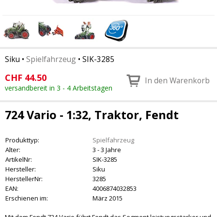
Siku
•
Spielfahrzeug
•
SIK-3285
CHF
44.50
In den Warenkorb
versandbereit in 3 - 4 Arbeitstagen
724 Vario - 1:32, Traktor, Fendt
Produkttyp:
Spielfahrzeug
Alter:
3 - 3 Jahre
ArtikelNr:
SIK-3285
Hersteller:
Siku
HerstellerNr:
3285
EAN:
4006874032853
Erschienen im:
März 2015