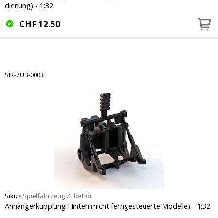
dienung) - 1:32
CHF
12.50
SIK-ZUB-0003
Siku
•
Spielfahrzeug Zubehör
Anhängerkupplung Hinten (nicht ferngesteuerte Modelle) - 1:32