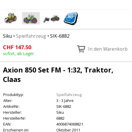
Siku
•
Spielfahrzeug
•
SIK-6882
CHF
147.50
In den Warenkorb
sofort, ab Lager
Axion 850 Set FM - 1:32, Traktor,
Claas
Produkttyp:
Spielfahrzeug
Alter:
3 - 3 Jahre
ArtikelNr:
SIK-6882
Hersteller:
Siku
HerstellerNr:
6882
EAN:
4006874068821
Erschienen im:
Oktober 2011