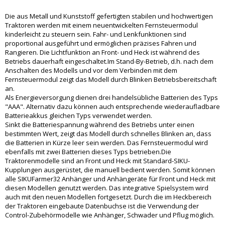
Die aus Metall und Kunststoff gefertigten stabilen und hochwertigen
Traktoren werden mit einem neuentwickelten Fernsteuermodul
kinderleicht zu steuern sein. Fahr- und Lenkfunktionen sind
proportional ausgeführt und ermöglichen präzises Fahren und
Rangieren. Die Lichtfunktion an Front- und Heck ist während des
Betriebs dauerhaft eingeschaltet.Im Stand-By-Betrieb, d.h. nach dem
Anschalten des Modells und vor dem Verbinden mit dem
Fernsteuermodul zeigt das Modell durch Blinken Betriebsbereitschaft
an.
Als Energieversorgung dienen drei handelsübliche Batterien des Typs
"AAA". Alternativ dazu können auch entsprechende wiederaufladbare
Batterieakkus gleichen Typs verwendet werden.
Sinkt die Batteriespannung während des Betriebs unter einen
bestimmten Wert, zeigt das Modell durch schnelles Blinken an, dass
die Batterien in Kürze leer sein werden. Das Fernsteuermodul wird
ebenfalls mit zwei Batterien dieses Typs betrieben.Die
Traktorenmodelle sind an Front und Heck mit Standard-SIKU-
Kupplungen ausgerüstet, die manuell bedient werden. Somit können
alle SIKUFarmer32 Anhänger und Anhängeräte für Front und Heck mit
diesen Modellen genutzt werden. Das integrative Spielsystem wird
auch mit den neuen Modellen fortgesetzt. Durch die im Heckbereich
der Traktoren eingebaute Datenbuchse ist die Verwendung der
Control-Zubehörmodelle wie Anhänger, Schwader und Pflug möglich.