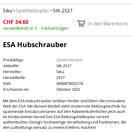
Siku
•
Spielhelikopter
•
SIK-2537
CHF
34.60
In den Warenkorb
versandbereit in 3 - 4 Arbeitstagen
ESA Hubschrauber
Produkttyp:
Spielhelikopter
ArtikelNr:
SIK-2537
Hersteller:
Siku
HerstellerNr:
2537
EAN:
4006874025374
Erschienen im:
Oktober 2025
Mit dem ESA-Hubschrauber erleben Kinder und Eltern die innovative
Welt der ESA. Mit diesem Modell steht modernste Rettungstechnik für
spannende Einsatzszenarien auf den Raketenbahnhöfen jetzt auch
im Kinderzimmer bereit! Der ESA Rettungshelikopter vereint
authentisches Design, hochwertige Verarbeitung und Funktionen, die
den Luftrettungs-einsatz zu einem Erlebnis machen!