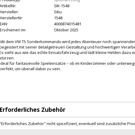
ArtikelNr:
SIK-1548
Hersteller:
Siku
HerstellerNr:
1548
EAN:
4006874015481
Erschienen im:
Oktober 2025
Mit dem VW T5 Sonderkommando wird jedes Abenteuer noch spannender!
begeistert mit seiner detailgetreuen Gestaltung und hochwertigen Verarbei
Es sieht aus wie das echte Einsatzfahrzeug und lädt kleine Helden dazu ei
stürzen.
Ideal für fantasievolle Spieleinsätze – ob im Kinderzimmer oder unterwe
perfekt, um überall dabei zu sein.
Erforderliches Zubehör
"Erforderliches Zubehör" nicht spezifiziert, eventuell sind zusätzliche Pro