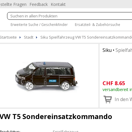
stellte Fragen
Feedback
Kontakt
Erweiterte Suche / Geschenkfinder
Ersatzteil- & Zubehörsuche
Startseite
Stadt
Siku Spielfahrzeug VW T5 Sondereinsatzkommand
Siku
•
Spielfa
CHF
8.65
versandbereit i
In den 
VW T5 Sondereinsatzkommando
Produkttyp:
Spielfahrzeug