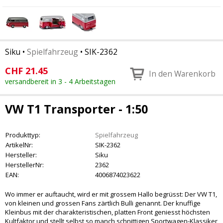
Siku
•
Spielfahrzeug
•
SIK-2362
CHF
21.45
In den Warenkorb
versandbereit in 3 - 4 Arbeitstagen
VW T1 Transporter - 1:50
Produkttyp:
Spielfahrzeug
ArtikelNr:
SIK-2362
Hersteller:
Siku
HerstellerNr:
2362
EAN:
4006874023622
Wo immer er auftaucht, wird er mit grossem Hallo begrüsst: Der VW T1,
von kleinen und grossen Fans zärtlich Bulli genannt. Der knuffige
Kleinbus mit der charakteristischen, platten Front geniesst höchsten
Kultfaktor und stellt selbst so manch schnittigen Sportwagen-Klassiker