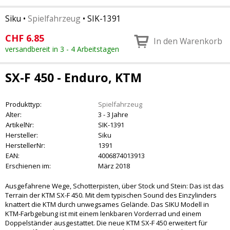
Siku
•
Spielfahrzeug
•
SIK-1391
CHF
6.85
In den Warenkorb
versandbereit in 3 - 4 Arbeitstagen
SX-F 450 - Enduro, KTM
Produkttyp:
Spielfahrzeug
Alter:
3 - 3 Jahre
ArtikelNr:
SIK-1391
Hersteller:
Siku
HerstellerNr:
1391
EAN:
4006874013913
Erschienen im:
März 2018
Ausgefahrene Wege, Schotterpisten, über Stock und Stein: Das ist das
Terrain der KTM SX-F 450. Mit dem typischen Sound des Einzylinders
knattert die KTM durch unwegsames Gelände. Das SIKU Modell in
KTM-Farbgebung ist mit einem lenkbaren Vorderrad und einem
Doppelständer ausgestattet. Die neue KTM SX-F 450 erweitert für