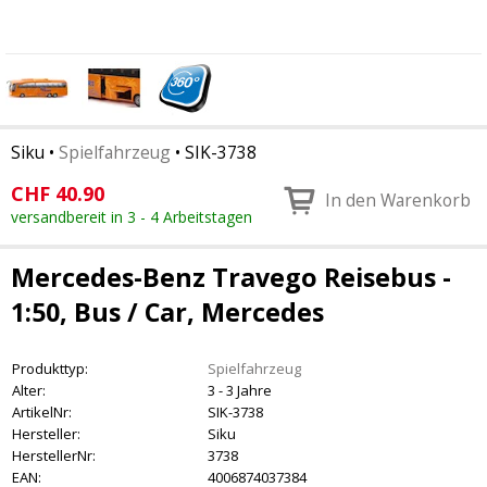
Siku
•
Spielfahrzeug
•
SIK-3738
CHF
40.90
In den Warenkorb
versandbereit in 3 - 4 Arbeitstagen
Mercedes-Benz Travego Reisebus -
1:50, Bus / Car, Mercedes
Produkttyp:
Spielfahrzeug
Alter:
3 - 3 Jahre
ArtikelNr:
SIK-3738
Hersteller:
Siku
HerstellerNr:
3738
EAN:
4006874037384