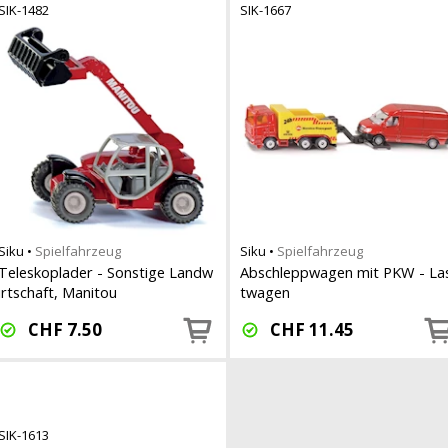
SIK-1482
SIK-1667
Siku
•
Spielfahrzeug
Siku
•
Spielfahrzeug
Teleskoplader - Sonstige Landw
Abschleppwagen mit PKW - La
irtschaft, Manitou
twagen
CHF
7.50
CHF
11.45
SIK-1613