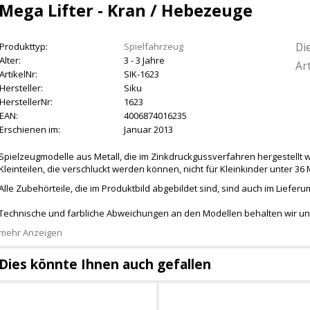
Mega Lifter - Kran / Hebezeuge
Di
Produkttyp:
Spielfahrzeug
Alter:
3 - 3 Jahre
Art
ArtikelNr:
SIK-1623
Hersteller:
Siku
HerstellerNr:
1623
EAN:
4006874016235
Erschienen im:
Januar 2013
Spielzeugmodelle aus Metall, die im Zinkdruckgussverfahren hergestellt 
Kleinteilen, die verschluckt werden können, nicht für Kleinkinder unter 36
Alle Zubehörteile, die im Produktbild abgebildet sind, sind auch im Liefer
Technische und farbliche Abweichungen an den Modellen behalten wir un
mehr Anzeigen
Dies könnte Ihnen auch gefallen