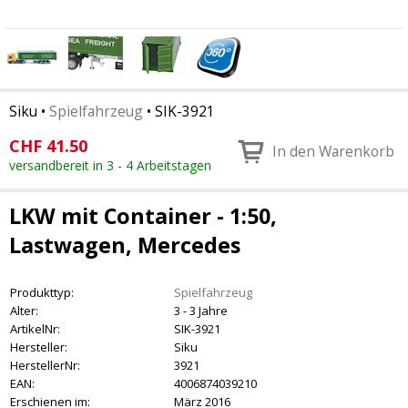
Siku
•
Spielfahrzeug
•
SIK-3921
CHF
41.50
In den Warenkorb
versandbereit in 3 - 4 Arbeitstagen
LKW mit Container - 1:50,
Lastwagen, Mercedes
Produkttyp:
Spielfahrzeug
Alter:
3 - 3 Jahre
ArtikelNr:
SIK-3921
Hersteller:
Siku
HerstellerNr:
3921
EAN:
4006874039210
Erschienen im:
März 2016