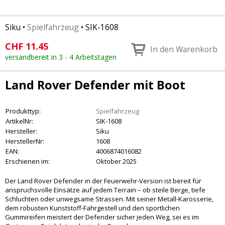
Siku
•
Spielfahrzeug
•
SIK-1608
CHF
11.45
In den Warenkorb
versandbereit in 3 - 4 Arbeitstagen
Land Rover Defender mit Boot
Produkttyp:
Spielfahrzeug
ArtikelNr:
SIK-1608
Hersteller:
Siku
HerstellerNr:
1608
EAN:
4006874016082
Erschienen im:
Oktober 2025
Der Land Rover Defender in der Feuerwehr-Version ist bereit für
anspruchsvolle Einsätze auf jedem Terrain – ob steile Berge, tiefe
Schluchten oder unwegsame Strassen. Mit seiner Metall-Karosserie,
dem robusten Kunststoff-Fahrgestell und den sportlichen
Gummireifen meistert der Defender sicher jeden Weg, sei es im