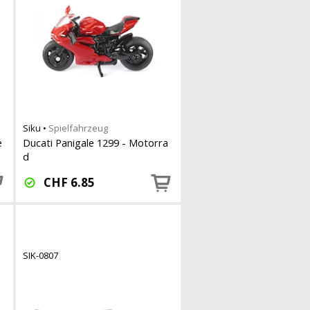
Siku
•
Spielfahrzeug
e
Ducati Panigale 1299 - Motorra
d
CHF
6.85
SIK-0807