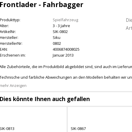
Frontlader - Fahrbagger
Di
Produkttyp:
Spielfahrzeug
Alter:
3 - 3 Jahre
Art
ArtikelNr:
SIK-0802
Hersteller:
Siku
HerstellerNr:
0802
EAN:
4006874008025
Erschienen im:
Januar 2013
Alle Zubehörteile, die im Produktbild abgebildet sind, sind auch im Liefer
Technische und farbliche Abweichungen an den Modellen behalten wir un
mehr Anzeigen
Dies könnte Ihnen auch gefallen
SIK-0813
SIK-0867