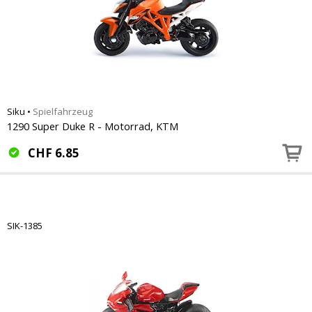
Siku
•
Spielfahrzeug
1290 Super Duke R - Motorrad, KTM
CHF
6.85
SIK-1385