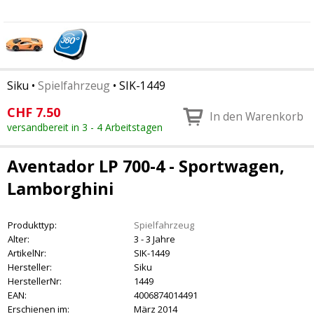
Siku
•
Spielfahrzeug
•
SIK-1449
CHF
7.50
In den Warenkorb
versandbereit in 3 - 4 Arbeitstagen
Aventador LP 700-4 - Sportwagen,
Lamborghini
Produkttyp:
Spielfahrzeug
Alter:
3 - 3 Jahre
ArtikelNr:
SIK-1449
Hersteller:
Siku
HerstellerNr:
1449
EAN:
4006874014491
Erschienen im:
März 2014