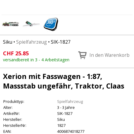
Siku
•
Spielfahrzeug
•
SIK-1827
CHF
25.85
In den Warenkorb
versandbereit in 3 - 4 Arbeitstagen
Xerion mit Fasswagen - 1:87,
Massstab ungefähr, Traktor, Claas
Produkttyp:
Spielfahrzeug
Alter:
3 - 3 Jahre
ArtikelNr:
SIK-1827
Hersteller:
Siku
HerstellerNr:
1827
EAN:
4006874018277