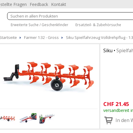
stellte Fragen
Feedback
Kontakt
Erweiterte Suche / Geschenkfinder
Ersatzteil- & Zubehörsuche
Startseite
Farmer 1:32 - Gross
Siku Spielfahrzeug Volldrehpflug - 1:
Siku
•
Spielfa
CHF
21.45
versandbereit i
In den 