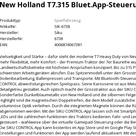
New Holland T7.315 Bluet.App-Steueru
Produkttyp:
Spielfahrzeug
ArtikelNr:
SIK-6738
Hersteller:
Siku
HerstellerNr:
6738
EAN:
4006874067381
Vielseitigkeit und Stärke – dafür steht der moderne T7 Heavy Duty von Ne
mehr Flexibilität, mehr Komfort – der Premium-Traktor der 7er Baureihe 
Landwirtschaftsbetriebe mit höchsten Ansprüchen konzipiert. Bis zu 315 P
schwersten Arbeitsgeräten abrufen. Das Spitzenmodell unter den Grosstra
Bodenbearbeitung, Ballenpressen und Transporte. Mit Bluetooth-Steuerun
CONTROL abwechslungsreichen Spielspass. Seine Karosserie ist aus Metal
detailgetreu gestaltet. Auch optisch macht der Grosstraktor aus der SIKU C
Sonderfarbe Dunkelblaumetallic von New Holland und die silbernen Felg
Highlight sind die magnetischen Doppelreifen, die dem Modell zusätzliche
voluminöse Optik verleihen. Durch die integrierten Magnete können die Rä
abgenommen werden. Mit der SIKU CONTROL-App lassen sich mit Smartphon
LEDs und die zahlreichen Funktionen des Traktors bedienen. Fahr- und L
gesteuert – wahlweise über die virtuelle Gamepad-Steuerung oder die 
Die SIKU CONTROL-App kann kostenlos im App Store und im Google Play 
Einstellungen und Funktionen der App werden laufend aktualisiert. Mit de