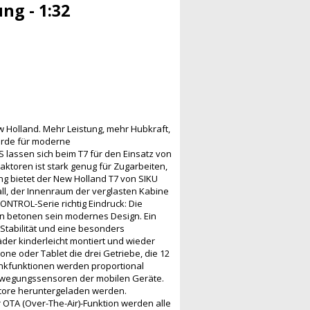
ng - 1:32
w Holland. Mehr Leistung, mehr Hubkraft,
wurde für moderne
S lassen sich beim T7 für den Einsatz von
ktoren ist stark genug für Zugarbeiten,
g bietet der New Holland T7 von SIKU
l, der Innenraum der verglasten Kabine
ONTROL-Serie richtig Eindruck: Die
en betonen sein modernes Design. Ein
 Stabilität und eine besonders
der kinderleicht montiert und wieder
e oder Tablet die drei Getriebe, die 12
enkfunktionen werden proportional
Bewegungssensoren der mobilen Geräte.
Store heruntergeladen werden.
r OTA (Over-The-Air)-Funktion werden alle