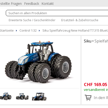
stellte Fragen
Feedback
Kontakt
Erweiterte Suche / Geschenkfinder
Ersatzteil- & Zubehörsuche
Startseite
Control 1:32
Siku Spielfahrzeug New Holland T7.315 Bluet
Siku
•
Spielfa
CHF
169.05
versandbereit i
In den 