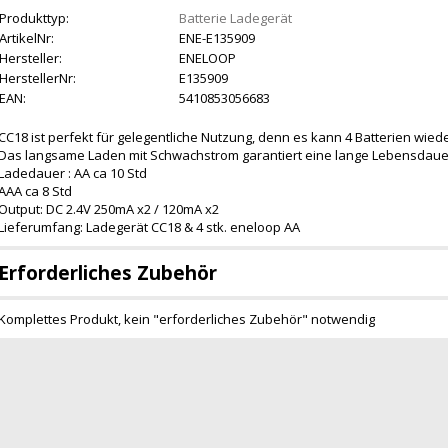
Produkttyp:
Batterie Ladegerät
ArtikelNr:
ENE-E135909
Hersteller:
ENELOOP
HerstellerNr:
E135909
EAN:
5410853056683
CC18 ist perfekt für gelegentliche Nutzung, denn es kann 4 Batterien wie
Das langsame Laden mit Schwachstrom garantiert eine lange Lebensdaue
Ladedauer : AA ca 10 Std
AAA ca 8 Std
Output: DC 2.4V 250mA x2 / 120mA x2
Lieferumfang: Ladegerät CC18 & 4 stk. eneloop AA
Erforderliches Zubehör
Komplettes Produkt, kein "erforderliches Zubehör" notwendig