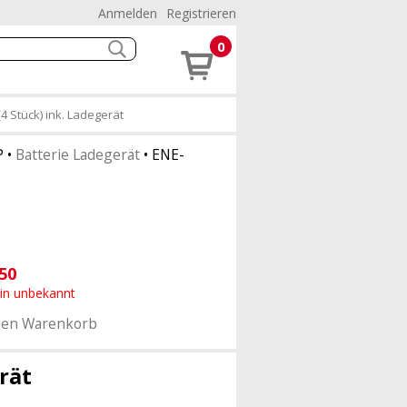
Anmelden
Registrieren
0
 Stück) ink. Ladegerät
P
•
Batterie Ladegerät
•
ENE-
50
min unbekannt
den Warenkorb
rät