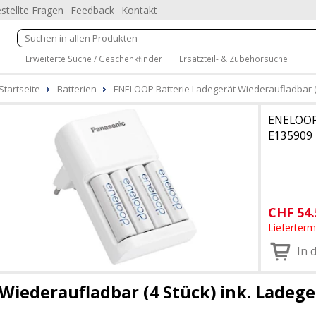
stellte Fragen
Feedback
Kontakt
Erweiterte Suche / Geschenkfinder
Ersatzteil- & Zubehörsuche
Startseite
Batterien
ENELOOP Batterie Ladegerät Wiederaufladbar (4
ENELOO
E135909
CHF
54.
Lieferter
In 
Wiederaufladbar (4 Stück) ink. Ladege