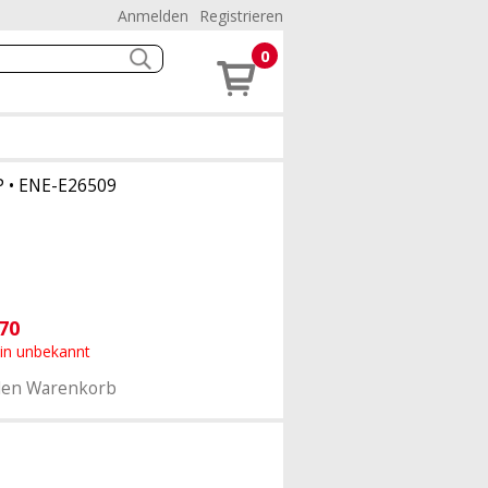
Anmelden
Registrieren
0
P
•
ENE-E26509
70
min unbekannt
den Warenkorb